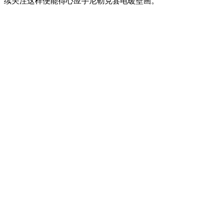
续关注这样便能得心应手尼勒克县电暖壁画。